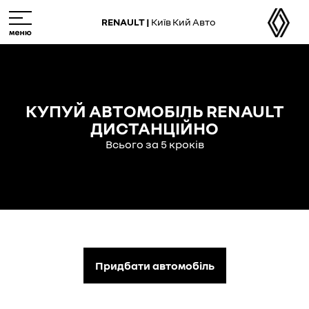
Skip
M
to
e
RENAULT |
Київ Кий Авто
main
n
content
u
КУПУЙ АВТОМОБІЛЬ RENAULT
ДИСТАНЦІЙНО
Всього за 5 кроків
Придбати автомобіль